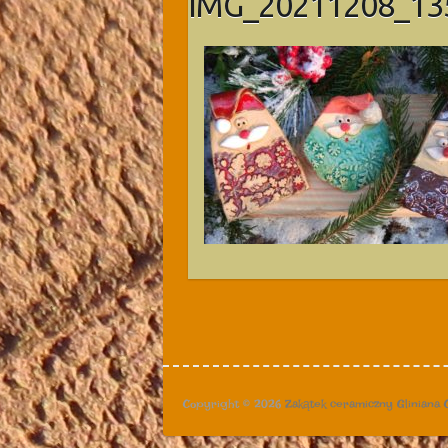
IMG_20211208_13
Copyright © 2026
Zakątek ceramiczny Gliniana 