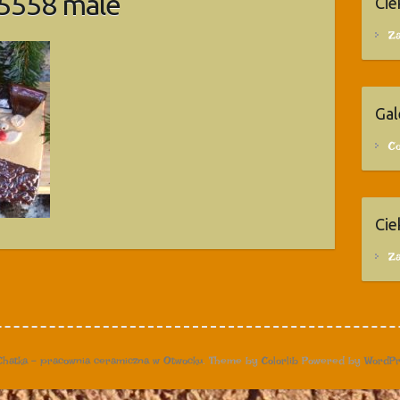
5558 male
Cie
Za
Gal
C
Cie
Za
Chatka – pracownia ceramiczna w Otwocku
. Theme by
Colorlib
Powered by
WordPr