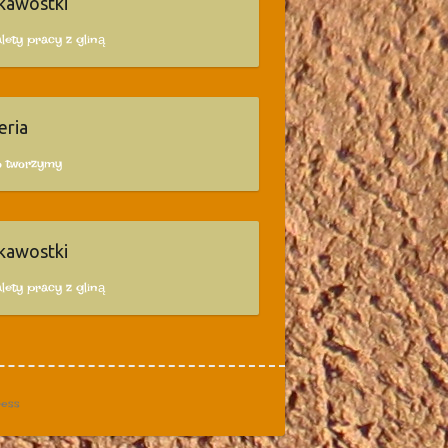
kawostki
lety pracy z gliną
eria
o tworzymy
kawostki
lety pracy z gliną
ess