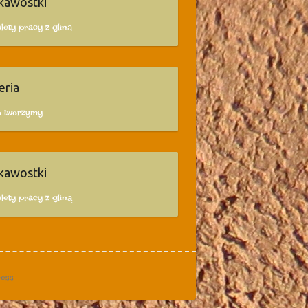
kawostki
lety pracy z gliną
eria
o tworzymy
kawostki
lety pracy z gliną
ess