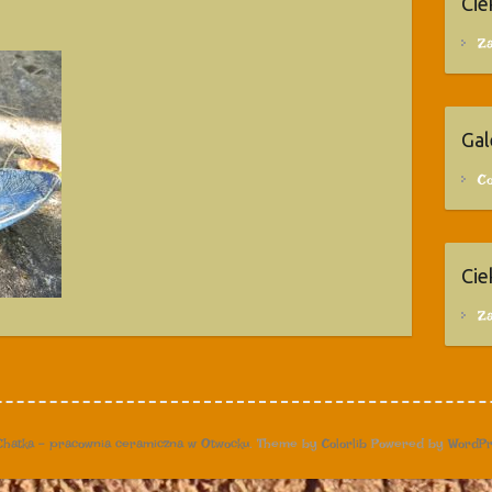
Cie
Za
Gal
C
Cie
Za
Chatka – pracownia ceramiczna w Otwocku
. Theme by
Colorlib
Powered by
WordPr