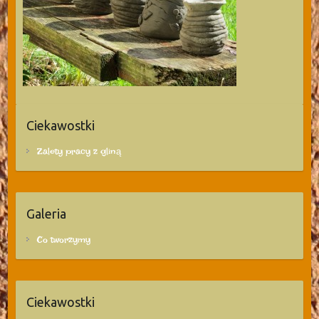
Ciekawostki
Zalety pracy z gliną
Galeria
Co tworzymy
Ciekawostki