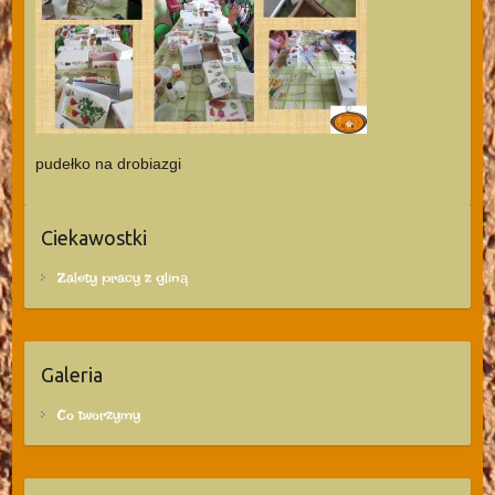
pudełko na drobiazgi
Ciekawostki
Zalety pracy z gliną
Galeria
Co tworzymy