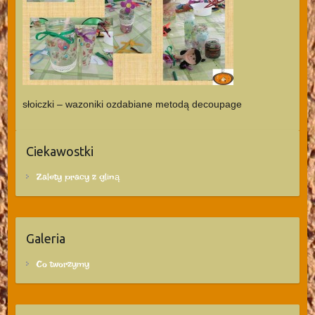
słoiczki – wazoniki ozdabiane metodą decoupage
Ciekawostki
Zalety pracy z gliną
Galeria
Co tworzymy