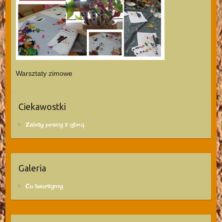
Warsztaty zimowe
Ciekawostki
Zalety pracy z gliną
Galeria
Co tworzymy