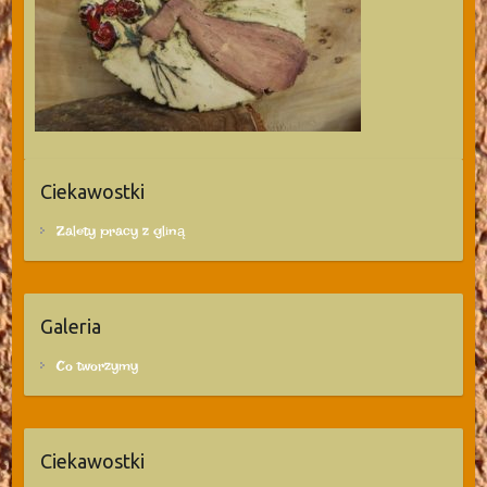
Ciekawostki
Zalety pracy z gliną
Galeria
Co tworzymy
Ciekawostki