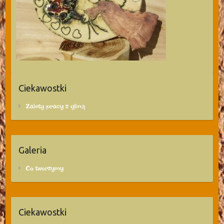
Ciekawostki
Zalety pracy z gliną
Galeria
Co tworzymy
Ciekawostki