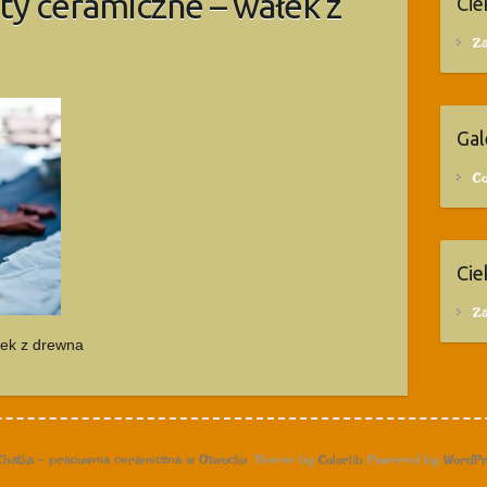
y ceramiczne – wałek z
Cie
Za
Gal
C
Cie
Za
łek z drewna
Chatka – pracownia ceramiczna w Otwocku
. Theme by
Colorlib
Powered by
WordPr