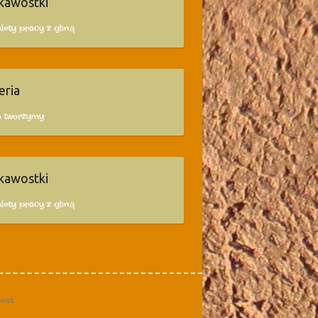
kawostki
lety pracy z gliną
eria
o tworzymy
kawostki
lety pracy z gliną
ess