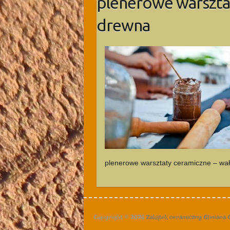
plenerowe warsztat
drewna
plenerowe warsztaty ceramiczne – wa
Copyright © 2026
Zakątek ceramiczny Gliniana 