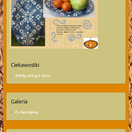
Ciekawostki
Zalety pracy z gliną
Galeria
Co tworzymy