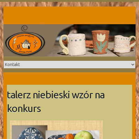
Skip
to
content
talerz niebieski wzór na
konkurs