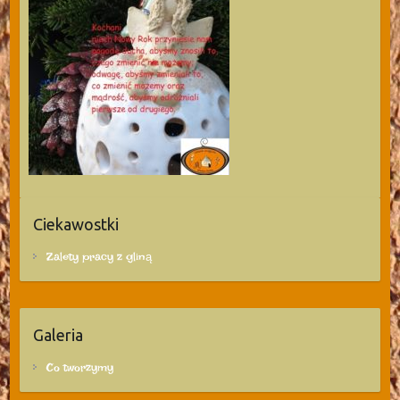
Ciekawostki
Zalety pracy z gliną
Galeria
Co tworzymy