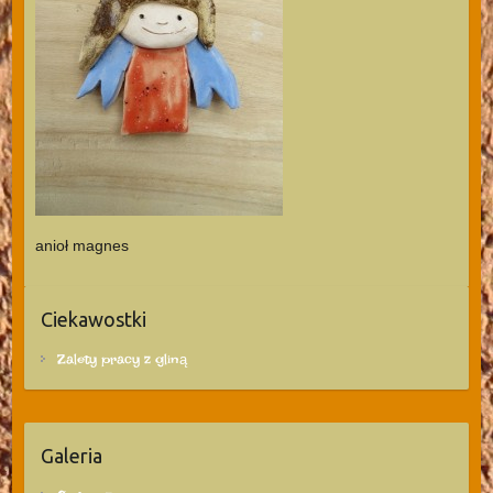
anioł magnes
Ciekawostki
Zalety pracy z gliną
Galeria