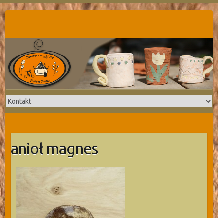
Skip
to
content
anioł magnes