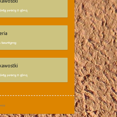
kawostki
lety pracy z gliną
eria
o tworzymy
kawostki
lety pracy z gliną
ess