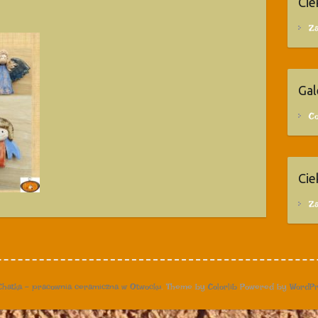
Cie
Za
Gal
C
Cie
Za
Chatka – pracownia ceramiczna w Otwocku
. Theme by
Colorlib
Powered by
WordPr