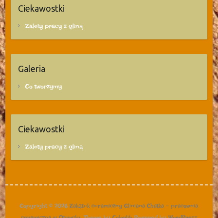
Ciekawostki
Zalety pracy z gliną
Galeria
Co tworzymy
Ciekawostki
Zalety pracy z gliną
Copyright © 2026
Zakątek ceramiczny Gliniana Chatka – pracownia
ceramiczna w Otwocku
. Theme by
Colorlib
Powered by
WordPress