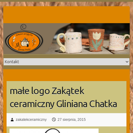
Skip
to
content
małe logo Zakątek
ceramiczny Gliniana Chatka
zakatekceramiczny
27 sierpnia, 2015