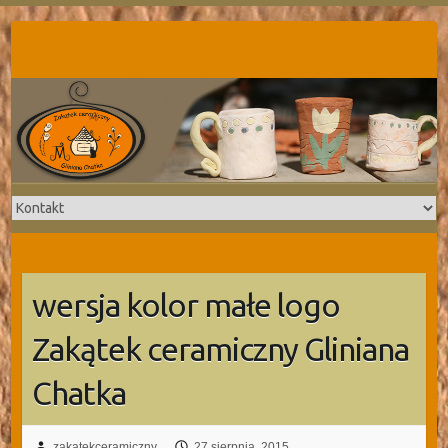
Skip
to
content
wersja kolor małe logo
Zakątek ceramiczny Gliniana
Chatka
zakatekceramiczny
27 sierpnia, 2015