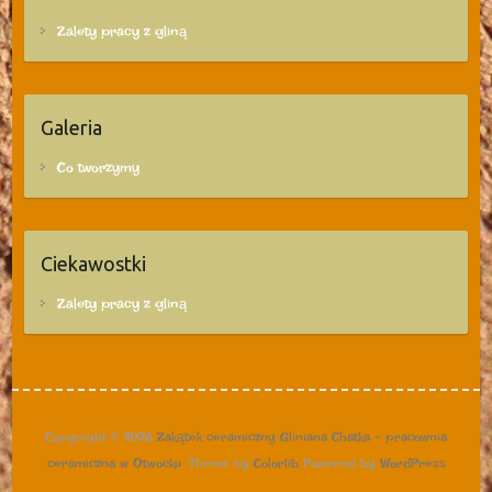
Zalety pracy z gliną
Galeria
Co tworzymy
Ciekawostki
Zalety pracy z gliną
Copyright © 2026
Zakątek ceramiczny Gliniana Chatka – pracownia
ceramiczna w Otwocku
. Theme by
Colorlib
Powered by
WordPress